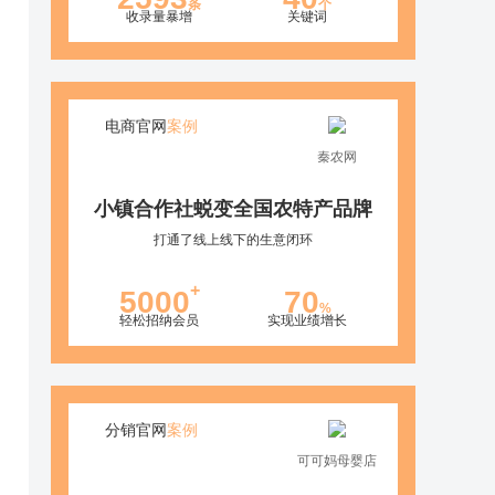
条
个
收录量暴增
关键词
电商官网
案例
秦农网
小镇合作社蜕变全国农特产品牌
打通了线上线下的生意闭环
+
5000
70
%
轻松招纳会员
实现业绩增长
分销官网
案例
可可妈母婴店