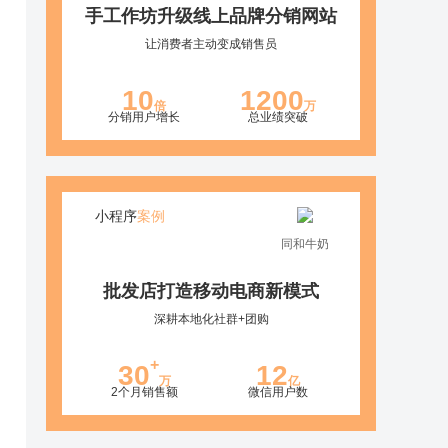
手工作坊升级线上品牌分销网站
让消费者主动变成销售员
10
1200
倍
万
分销用户增长
总业绩突破
小程序
案例
同和牛奶
批发店打造移动电商新模式
深耕本地化社群+团购
+
30
12
万
亿
2个月销售额
微信用户数