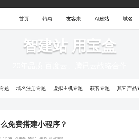
首页
特惠
友客来
AI建站
域名
智建站 用宝盒
20年品质 百度云、腾讯云战略合作
专题
域名注册专题
虚拟主机专题
获客专题
其它产品
怎么免费搭建小程序？
5:47:09
点击数: 5594
来源: 耐思智慧